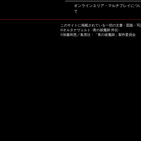
オンラインエリア・マルチプレイにつ
て
このサイトに掲載されている一切の文書・図版・写
©オルタナヴェルト -青の祓魔師 外伝-
©加藤和恵／集英社・「青の祓魔師」製作委員会