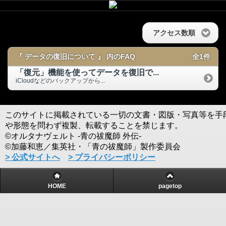
アクセス数順
『 データの復旧について 』 内のFAQ
全1件
「復元」機能を使ってデータを復旧で...
iCloudなどのバックアップから...
このサイトに掲載されている一切の文書・図版・写真等を手
や形態を問わず複製、転載することを禁じます。
©オルタナヴェルト -青の祓魔師 外伝-
©加藤和恵／集英社・「青の祓魔師」製作委員会
> 公式サイトへ
> プライバシーポリシー
HOME
pagetop