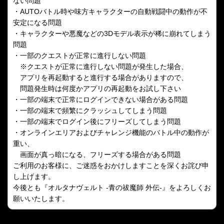
ない問題
・AUTOバトル時や味方キャラクターの自動戦闘中の動作が不
安定になる問題
・キャラクターや悪魔などの3Dモデル表示が稀に崩れてしまう
問題
・一部のクエストが正常に進行しない問題
※クエストが正常に進行しない問題が発生した場合、
アプリを再起動すると進行する場合がありますので、
問題発生時は何度かアプリの再起動をお試し下さい
・一部の端末で正常にログインできない場合がある問題
・一部の端末で頻繁にクラッシュしてしまう問題
・一部の端末でログイン後にフリーズしてしまう問題
・オンラインエリアおよびチャレンジ機能のバトル中の動作が
重い、
画面が真っ暗になる、フリーズする場合がある問題
ご利用のお客様に、ご迷惑をおかけしますことを深くお詫び申
し上げます。
今後とも『オルタナヴェルト -青の祓魔師 外伝-』をよろしくお
願いいたします。